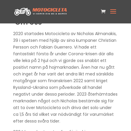
Om oss
2020 startades Motocicleta av Nicholas Almanakis,
39 i spetsen med hjälp av sina kumpaner Christian
Persson och Fabian Guerrero. Vi hade ett
fantastiskt första år under Corona-krisen där alla
ville leka på 2 hjul och vi gjorde oss snabbt ett
positivt namn på hojmarknaden. Åren har nu gått
och inget år har varit det andra likt med särskilda
motgångar som finanskrisen 2022 samt kriget
Ryssland-Ukraina som påverkade all handel
negativt under dessa perioder. 2023 återhämtades
marknaden något och Nicholas bestämde sig för
att ta över Motocicleta och driva det solo under
ca 1,5 års tid vilket var nödvändigt för varumärket
efter dessa svåra tider.