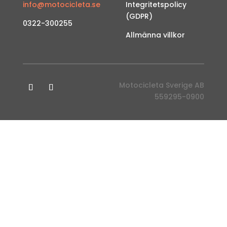
info@motocicleta.se
Integritetspolicy
(GDPR)
0322-300255
Allmänna villkor
Motocicleta Sverige AB
559295-0900