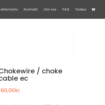
talternativ
Kontakt
Om oss
FAQ
Yadea
Chokewire / choke
cable ec
160,00
kr