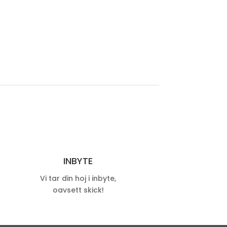
INBYTE
Vi tar din hoj i inbyte,
oavsett skick!