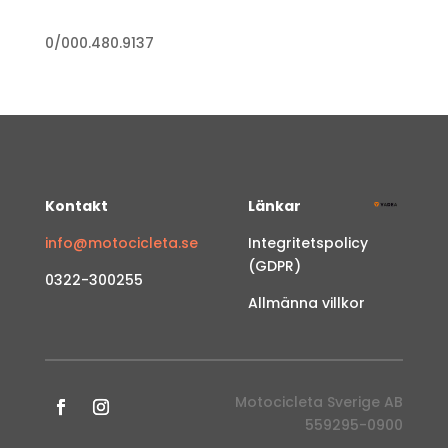
0/000.480.9137
Kontakt
Länkar
info@motocicleta.se
Integritetspolicy
(GDPR)
0322-300255
Allmänna villkor
Motocicleta Sverige AB
559295-0900