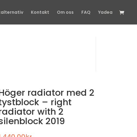
talternativ
Kontakt
Om oss
FAQ
Yadea
Höger radiator med 2
tystblock – right
radiator with 2
silenblock 2019
1.440,00
kr