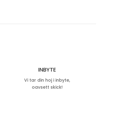
INBYTE
Vi tar din hoj i inbyte,
oavsett skick!