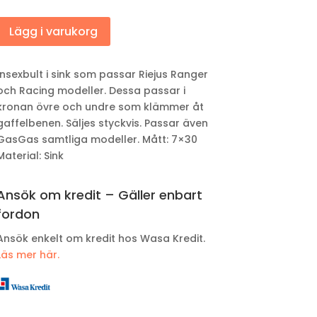
Lägg i varukorg
Insexbult i sink som passar Riejus Ranger
och Racing modeller. Dessa passar i
kronan övre och undre som klämmer åt
gaffelbenen. Säljes styckvis. Passar även
GasGas samtliga modeller. Mått: 7×30
Material: Sink
Ansök om kredit – Gäller enbart
fordon
Ansök enkelt om kredit hos Wasa Kredit.
Läs mer här.