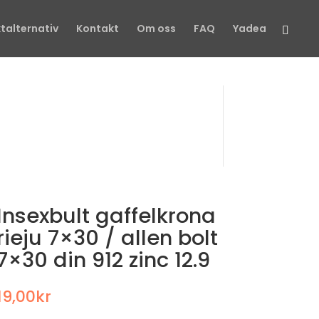
talternativ
Kontakt
Om oss
FAQ
Yadea
Insexbult gaffelkrona
rieju 7×30 / allen bolt
7×30 din 912 zinc 12.9
19,00
kr