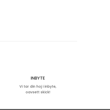
INBYTE
Vi tar din hoj i inbyte,
oavsett skick!