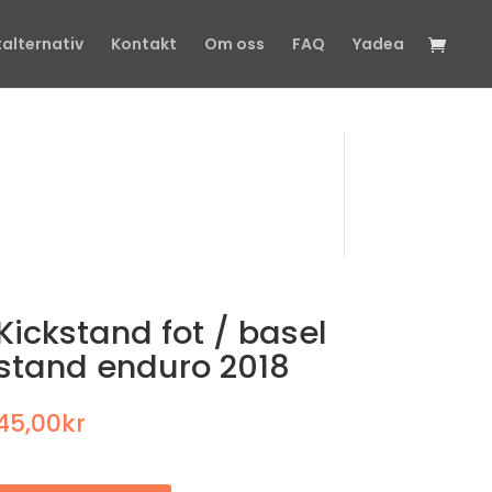
talternativ
Kontakt
Om oss
FAQ
Yadea
Kickstand fot / basel
stand enduro 2018
45,00
kr