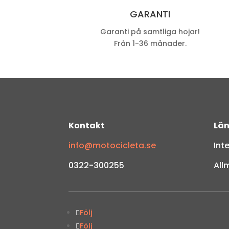
GARANTI
Garanti på samtliga hojar!
Från 1-36 månader.
Kontakt
Län
info@motocicleta.se
Int
0322-300255
All
Följ
Följ