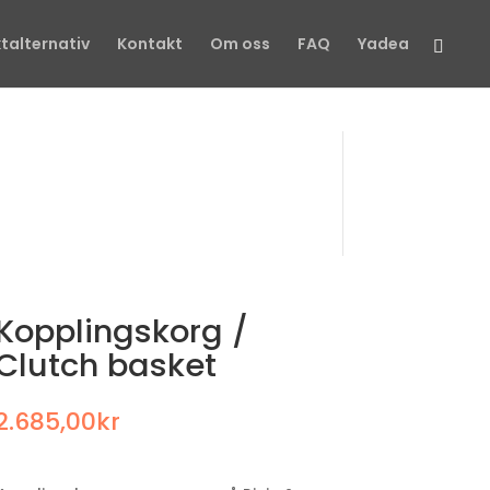
talternativ
Kontakt
Om oss
FAQ
Yadea
Kopplingskorg
/
Clutch basket
2.685,00
kr