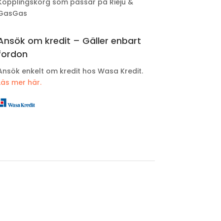
Kopplingskorg som passar på Rieju &
GasGas
Ansök om kredit – Gäller enbart
fordon
Ansök enkelt om kredit hos Wasa Kredit.
Läs mer här.