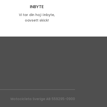
INBYTE
Vi tar din hoj i inbyte,
oavsett skick!
Motocicleta Sverige AB 559295-0900