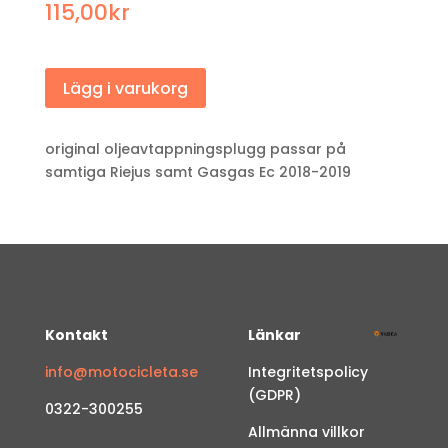
115,00
kr
Lägg i varukorg
original oljeavtappningsplugg passar på
samtiga Riejus samt Gasgas Ec 2018-2019
Kontakt
Länkar
info@motocicleta.se
Integritetspolicy
(GDPR)
0322-300255
Allmänna villkor