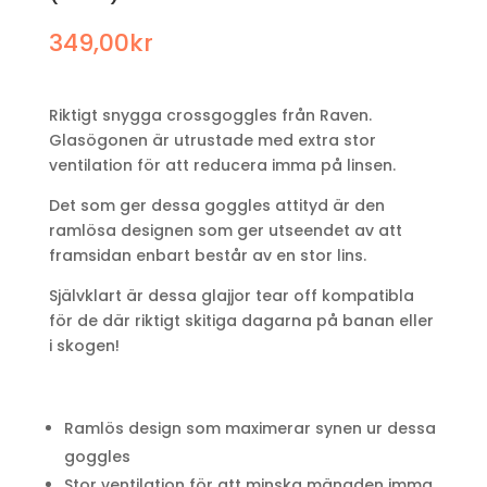
349,00
kr
Riktigt snygga crossgoggles från Raven.
Glasögonen är utrustade med extra stor
ventilation för att reducera imma på linsen.
Det som ger dessa goggles attityd är den
ramlösa designen som ger utseendet av att
framsidan enbart består av en stor lins.
Självklart är dessa glajjor tear off kompatibla
för de där riktigt skitiga dagarna på banan eller
i skogen!
Ramlös design som maximerar synen ur dessa
goggles
Stor ventilation för att minska mängden imma