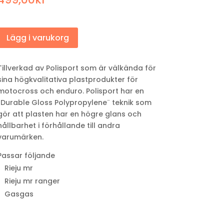
Lägg i varukorg
Tillverkad av Polisport som är välkända för
sina högkvalitativa plastprodukter för
motocross och enduro. Polisport har en
¨Durable Gloss Polypropylene¨ teknik som
gör att plasten har en högre glans och
hållbarhet i förhållande till andra
varumärken.
Passar följande
Rieju mr
Rieju mr ranger
Gasgas