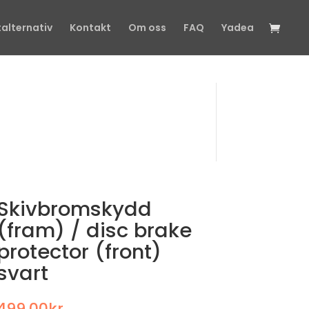
talternativ
Kontakt
Om oss
FAQ
Yadea
Skivbromskydd
(fram) / disc brake
protector (front)
svart
499,00
kr