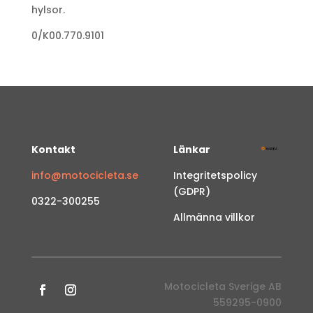
hylsor.
0/K00.770.9101
Kontakt
Länkar
info@motocicleta.se
Integritetspolicy
(GDPR)
0322-300255
Allmänna villkor
Motocicleta Sverige AB
559295-0900