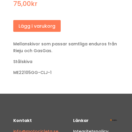
75,00
kr
Lägg i varukorg
Mellanskivor som passar samtliga enduros från
Rieju och GasGas.
Stålskiva
ME22105GG-CLJ-1
Kontakt
Länkar
info@motocicleta.se
Integritetspolicy